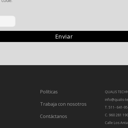
s code:
Políticas
QUALIS TECHN
info@qualis-t
Trabaja con nosotros
T. 511- 641-9
C. 960 281 19
Contáctanos
Calle Los Anta