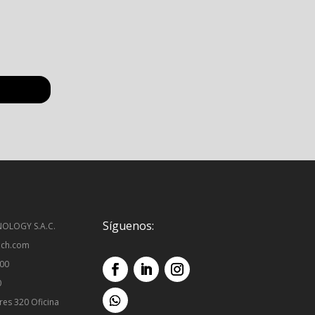
Síguenos:
OLOGY S.A.C.
ech.com
500
0
res 320 Oficina