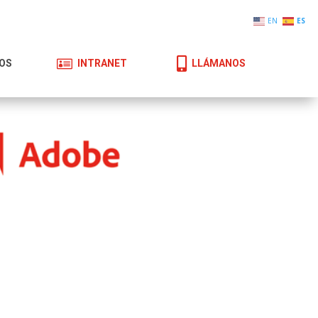
EN
ES


OS
INTRANET
LLÁMANOS