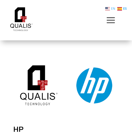
EN
ES
a
HP