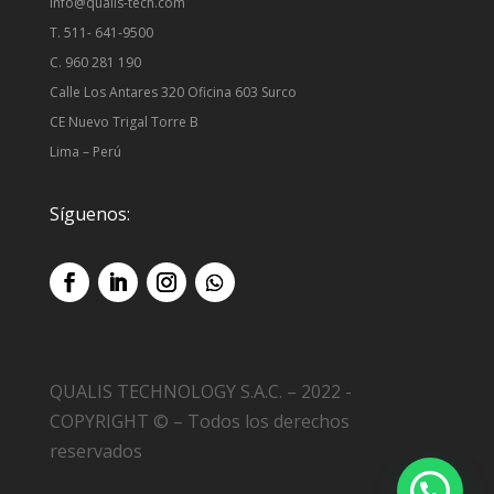
info@qualis-tech.com
T. 511- 641-9500
C. 960 281 190
Calle Los Antares 320 Oficina 603 Surco
CE Nuevo Trigal Torre B
Lima – Perú
Síguenos:
QUALIS TECHNOLOGY S.A.C. – 2022 -
COPYRIGHT © – Todos los derechos
reservados