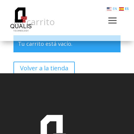
EN
ES
a
Mi carrito
Tu carrito está vacío.
Volver a la tienda