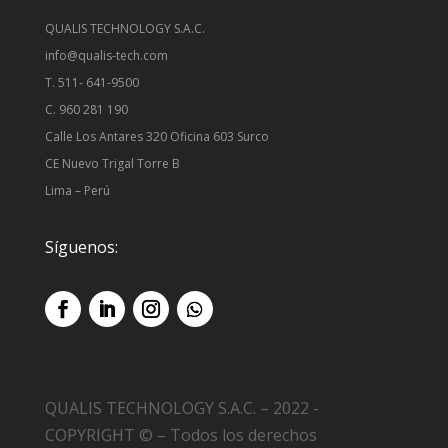
QUALIS TECHNOLOGY S.A.C.
info@qualis-tech.com
T. 511- 641-9500
C. 960 281 190
Calle Los Antares 320 Oficina 603 Surco
CE Nuevo Trigal Torre B
Lima – Perú
Síguenos:
QUALIS TECHNOLOGY S.A.C. – 2022 -
COPYRIGHT © – Todos los derechos