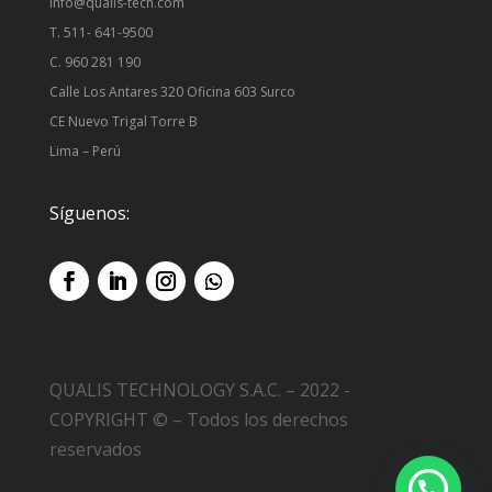
info@qualis-tech.com
T. 511- 641-9500
C. 960 281 190
Calle Los Antares 320 Oficina 603 Surco
CE Nuevo Trigal Torre B
Lima – Perú
Síguenos:
QUALIS TECHNOLOGY S.A.C. – 2022 -
COPYRIGHT © – Todos los derechos
reservados