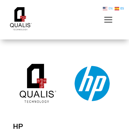
EN
ES
a
HP