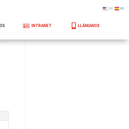
EN
ES


OS
INTRANET
LLÁMANOS