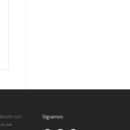
Síguenos:
OLOGY S.A.C.
ech.com